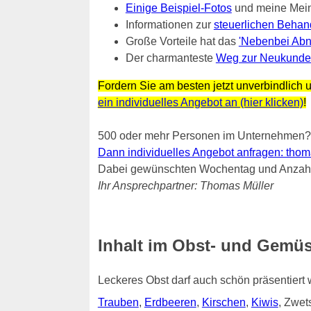
Einige Beispiel-Fotos
und meine Mei
Informationen zur
steuerlichen Behan
Große Vorteile hat das
'Nebenbei Abn
Der charmanteste
Weg zur Neukunde
Fordern Sie am besten jetzt unverbindlich u
ein individuelles Angebot an (hier klicken)
!
500 oder mehr Personen im Unternehmen?
Dann individuelles Angebot anfragen: thomas.
Dabei gewünschten Wochentag und Anzahl 
Ihr Ansprechpartner: Thomas Müller
Inhalt im Obst- und Gemüs
Leckeres Obst darf auch schön präsentiert
Trauben
,
Erdbeeren
,
Kirschen
,
Kiwis
, Zwe