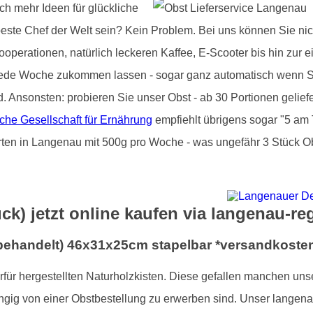
ch mehr Ideen für glückliche
beste Chef der Welt sein? Kein Problem. Bei uns können Sie nic
operationen, natürlich leckeren Kaffee, E-Scooter bis hin zur e
jede Woche zukommen lassen - sogar ganz automatisch wenn Si
d. Ansonsten: probieren Sie unser Obst - ab 30 Portionen gelie
che Gesellschaft für Ernährung
empfiehlt übrigens sogar "5 am 
rten in Langenau mit 500g pro Woche - was ungefähr 3 Stück Ob
ck) jetzt online kaufen via langenau-re
nbehandelt) 46x31x25cm stapelbar *versandkosten
ierfür hergestellten Naturholzkisten. Diese gefallen manchen un
ngig von einer Obstbestellung zu erwerben sind. Unser langena