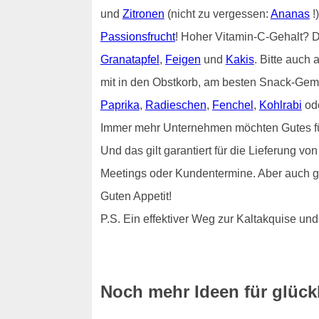
und
Zitronen
(nicht zu vergessen:
Ananas
!
Passionsfrucht
! Hoher Vitamin-C-Gehalt?
Granatapfel
,
Feigen
und
Kakis
. Bitte auch 
mit in den Obstkorb, am besten Snack-Gem
Paprika
,
Radieschen
,
Fenchel
,
Kohlrabi
od
Immer mehr Unternehmen möchten Gutes für i
Und das gilt garantiert für die Lieferung 
Meetings oder Kundentermine. Aber auch g
Guten Appetit!
P.S. Ein effektiver Weg zur Kaltakquise 
Noch mehr Ideen für glückl