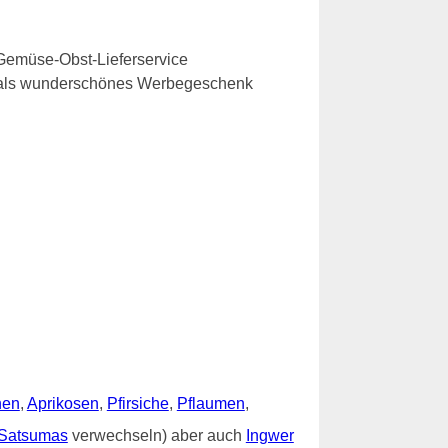
Gemüse-Obst-Lieferservice
e als wunderschönes Werbegeschenk
nen
,
Aprikosen
,
Pfirsiche
,
Pflaumen
,
Satsumas
verwechseln) aber auch
Ingwer