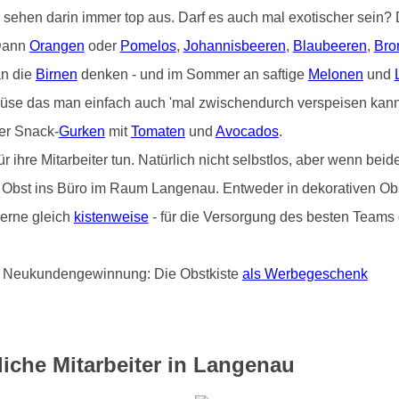
) sehen darin immer top aus. Darf es auch mal exotischer sein
 Dann
Orangen
oder
Pomelos
,
Johannisbeeren
,
Blaubeeren
,
Bro
an die
Birnen
denken - und im Sommer an saftige
Melonen
und
üse das man einfach auch 'mal zwischendurch verspeisen kann 
er Snack-
Gurken
mit
Tomaten
und
Avocados
.
hre Mitarbeiter tun. Natürlich nicht selbstlos, aber wenn beide
von Obst ins Büro im Raum Langenau. Entweder in dekorativen Ob
erne gleich
kistenweise
- für die Versorgung des besten Teams d
und Neukundengewinnung: Die Obstkiste
als Werbegeschenk
iche Mitarbeiter in Langenau