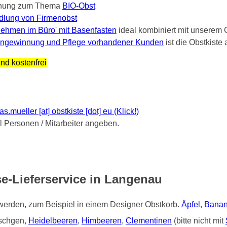
nung zum Thema
BIO-Obst
dlung von Firmenobst
ehmen im Büro' mit Basenfasten
ideal kombiniert mit unserem 
ngewinnung und Pflege vorhandener Kunden
ist die Obstkist
nd kostenfrei
mueller [at] obstkiste [dot] eu (Klick!)
Personen / Mitarbeiter angeben.
e-Lieferservice in Langenau
 werden, zum Beispiel in einem Designer Obstkorb.
Äpfel
,
Bana
tschgen,
Heidelbeeren
,
Himbeeren
,
Clementinen
(bitte nicht mit